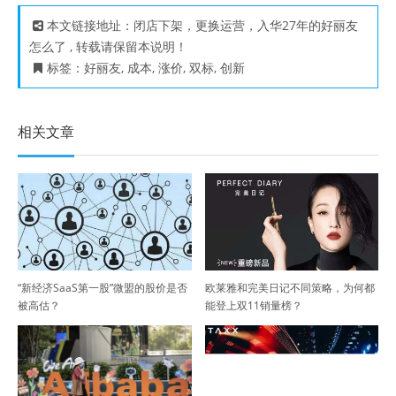
本文链接地址：
闭店下架，更换运营，入华27年的好丽友
怎么了
, 转载请保留本说明！
标签：
好丽友
,
成本
,
涨价
,
双标
,
创新
相关文章
“新经济SaaS第一股”微盟的股价是否
欧莱雅和完美日记不同策略，为何都
被高估？
能登上双11销量榜？