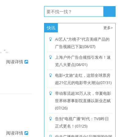
快讯
更多>
AI艺人“方桃子”代言美瞳产品的
广告视频已下架(08/07)
...
上海户外广告合规指引发布！速
阅读详情
览八大要点(08/01)
电影+文旅”走红，这部全球票房
超21亿元的电影带火潮汕(07/31)
带动客流超30万人次，华夏电影
世界杯赛事影院直播以新业态赋
(07/26)
告别“电视广播”时代：TVB昨日
正式更名！(07/25)
阅读详情
中央广播电视总台“品牌强国中国