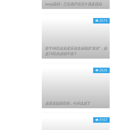
keep困局：三亿用户没几个愿意花钱
2674
苏宁48亿收购家乐福变身国美“房东”，接
盘19亿负债值不值？
2626
被质疑低俗营销，小米道歉了
3167