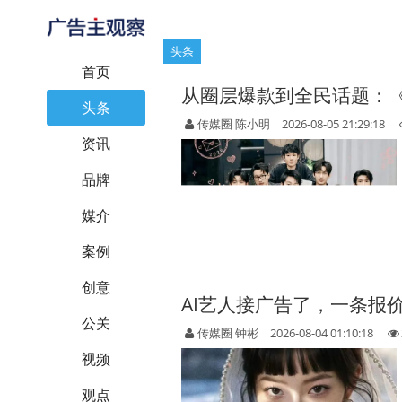
头条
首页
从圈层爆款到全民话题：
头条
传媒圈 陈小明
2026-08-05 21:29:18
资讯
品牌
媒介
案例
创意
AI艺人接广告了，一条报
公关
传媒圈 钟彬
2026-08-04 01:10:18
视频
观点