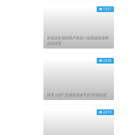
1921
从流量价值到用户价值—短视频加速商
业化转型
2436
快手上线广告创意服务平台“开眼快创”
2419