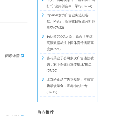
行”宁波共创会今日举行(07/24)
OpenAI发力广告业务追赶谷
歌、Meta，高营收目标遭分析师
看空(07/22)
触达超700亿人次，总台世界杯
亮眼数据标注中国体育传播新高
度(07/21)
阅读详情
葵花药业子公司多次广告违法被
罚，旗下保健品宣传屡现“擦边
(07/20)
北京给食品广告立规矩：不得宣
扬暴饮暴食，宣称“特供”“专
(07/19)
热点推荐