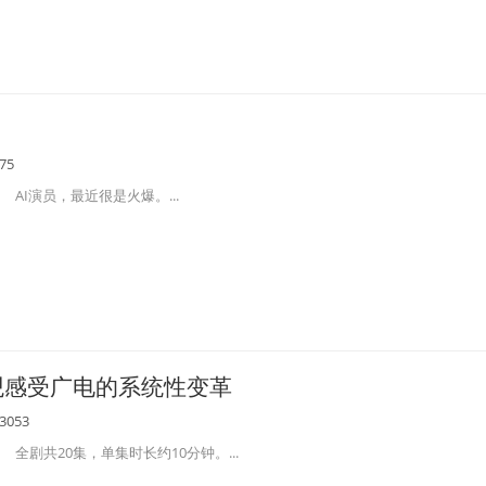
75
AI演员，最近很是火爆。...
观感受广电的系统性变革
3053
全剧共20集，单集时长约10分钟。...