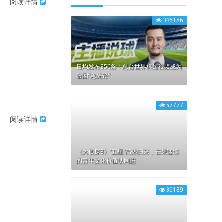
阅读详情
346186
日均发布356条！总台世界杯短视频成为
破圈“急先锋”
57777
阅读详情
《大侦探8》“五星”高热归来，芒果迷综
的青年文化价值认同进
36189