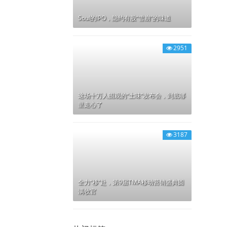
Soul的IPO，隐约有股“雪崩”的味道
2951
这场十万人围观的“土味”发布会，到底哪
里走心了
3187
全力“移”赴，第9届TMA移动营销盛典圆
满收官