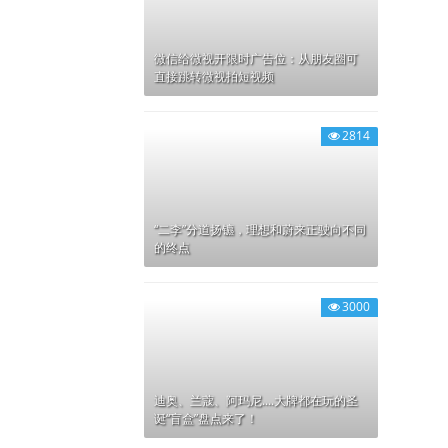
微信给微视开限时广告位：从朋友圈可
直接跳转微视拍短视频
2814
“二李”分道扬镳，理想和蔚来正驶向不同
的终点
3000
迪奥、兰蔻、阿玛尼....大牌都在玩的圣
诞“盲盒”盘点来了！