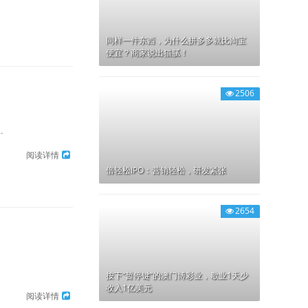
同样一件东西，为什么拼多多就比淘宝
便宜？商家说出猫腻！
2506
.
阅读详情
倍轻松IPO：营销轻松，研发紧张
2654
按下“暂停键”的澳门博彩业，歇业1天少
收入1亿美元
阅读详情