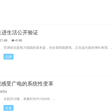
走进生活公开验证
21:48
4148
空调依旧是格力稳固的基本盘，但全屋智能家电，正在成为新的增长希望。..
品牌
观感受广电的系统性变革
3054
全剧共20集，单集时长约10分钟。...
头条