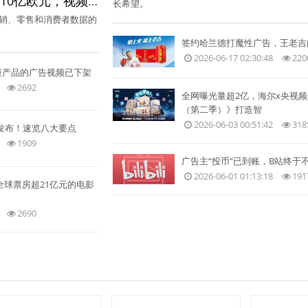
欧洲数字广告市场规模突破1310亿欧元，视频广告成增长新引擎
长希望。
销、零售和消费者数据的
签约哈兰德打魔性广告，王老吉的
2026-06-17 02:30:48
220
美瞳产品的广告视频已下架
2692
全网曝光量超2亿，海尔x央视频
（第二季）》打造智
2026-06-03 00:51:42
318
发布！速览八大要点
1909
广告主“投币”已到账，B站终于不
2026-06-01 01:13:18
191
全球票房超21亿元的电影
2690