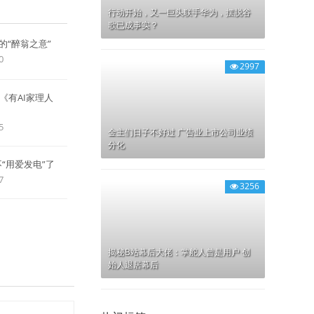
行动开始，又一巨头联手华为，摆脱谷
歌已成事实？
“醉翁之意”
0
2997
《有AI家理人
5
金主们日子不好过 广告业上市公司业绩
分化
“用爱发电”了
7
3256
揭秘B站幕后大佬：掌舵人曾是用户 创
始人退居幕后