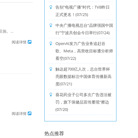
告别“电视广播”时代：TVB昨日
正式更名！(07/25)
中央广播电视总台“品牌强国中国
。...
行”宁波共创会今日举行(07/24)
阅读详情
OpenAI发力广告业务追赶谷
歌、Meta，高营收目标遭分析师
看空(07/22)
触达超700亿人次，总台世界杯
亮眼数据标注中国体育传播新高
度(07/21)
葵花药业子公司多次广告违法被
罚，旗下保健品宣传屡现“擦边
(07/20)
阅读详情
热点推荐