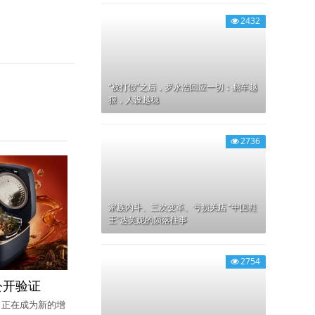
2432
“被打假”之后，罗永浩回应一切：翻车越
狠，人设越稳
2736
家族内斗、三次变革、亏损关店 “中国鞋
王”达芙妮的陨落往事
2754
公开验证
，正在成为新的增