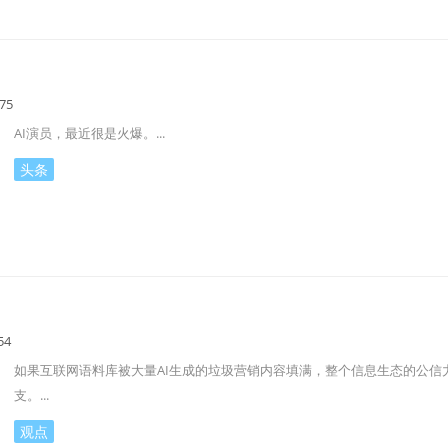
75
AI演员，最近很是火爆。...
头条
54
如果互联网语料库被大量AI生成的垃圾营销内容填满，整个信息生态的公信
支。...
观点