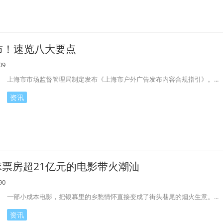
布！速览八大要点
09
上海市市场监督管理局制定发布《上海市户外广告发布内容合规指引》。...
资讯
球票房超21亿元的电影带火潮汕
90
一部小成本电影，把银幕里的乡愁情怀直接变成了街头巷尾的烟火生意。...
资讯