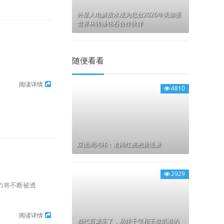
外星人电解质水成为总台2026年美加墨
世界杯转播钻石合作伙伴
随便看看
阅读详情
4810
双面周鸿祎：老网红拥抱新流量
2929
力将不断被透
阅读详情
都代言豪车了，易烊千玺和王俊凯谁的