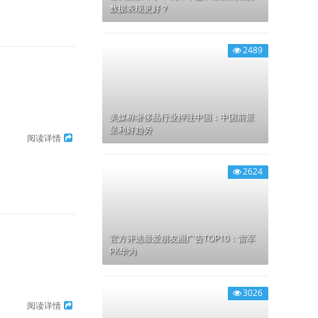
数据表现更好？
2489
美媒称奢侈品行业押注中国：中国前景
呈利好趋势
阅读详情
2624
官方评选最爱朋友圈广告TOP10：雷军
PK华为
3026
阅读详情