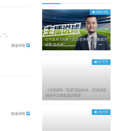
346186
...
日均发布356条！总台世界杯短视频成为
破圈“急先锋”
阅读详情
57777
《大侦探8》“五星”高热归来，芒果迷综
的青年文化价值认同进
36190
阅读详情