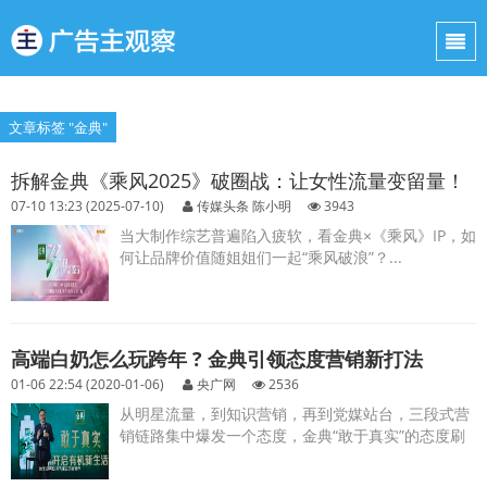
文章标签 "金典"
拆解金典《乘风2025》破圈战：让女性流量变留量！
07-10 13:23 (2025-07-10)
传媒头条 陈小明
3943
当大制作综艺普遍陷入疲软，看金典×《乘风》IP，如
何让品牌价值随姐姐们一起“乘风破浪”？...
高端白奶怎么玩跨年 ? 金典引领态度营销新打法
01-06 22:54 (2020-01-06)
央广网
2536
从明星流量，到知识营销，再到党媒站台，三段式营
销链路集中爆发一个态度，金典“敢于真实”的态度刷
屏...