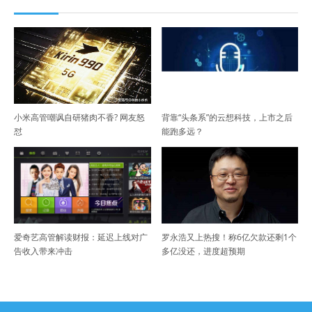
小米高管嘲讽自研猪肉不香? 网友怒
背靠“头条系”的云想科技，上市之后
怼
能跑多远？
爱奇艺高管解读财报：延迟上线对广
罗永浩又上热搜！称6亿欠款还剩1个
告收入带来冲击
多亿没还，进度超预期