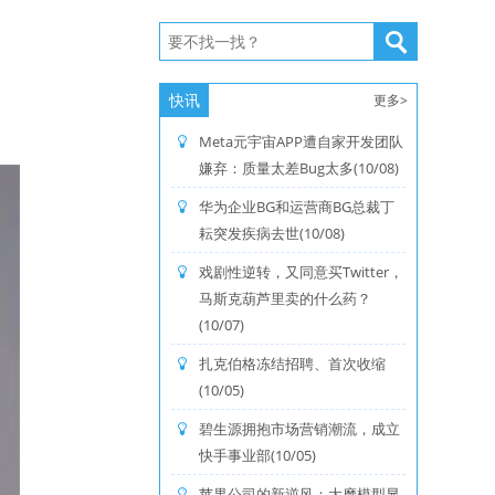
快讯
更多>
Meta元宇宙APP遭自家开发团队
嫌弃：质量太差Bug太多(10/08)
华为企业BG和运营商BG总裁丁
耘突发疾病去世(10/08)
戏剧性逆转，又同意买Twitter，
马斯克葫芦里卖的什么药？
(10/07)
扎克伯格冻结招聘、首次收缩
(10/05)
碧生源拥抱市场营销潮流，成立
快手事业部(10/05)
苹果公司的新逆风：大摩模型显