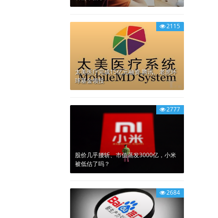
2115
太美医疗完成15亿元融资 腾讯、老虎环
球基金领投
2777
股价几乎腰斩、市值蒸发3000亿，小米
被低估了吗？
2684