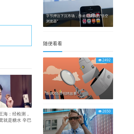
字节押注下沉市场，推出能赚钱的“悟空
浏览器”
随便看看
2492
听BOSS讲招聘故事
2650
王海：经检测，
窝就是糖水 辛巴