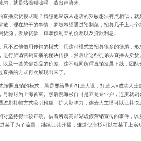
徒弟，就是站着喊吆喝，造出声势来。
的直播卖货模式呢？猜想他应该从趣店的罗敏想法有点相似，就
罗敏，现在想干的事情。罗敏希望通过预制菜，招募几千上万个
制货源，发放贷款，赚取预制菜的价差以及贷款利息。
，只不过他借用传销的模式，用这种模式去招募很多的徒弟，形
，进行所谓营销直播的秘诀传授，然后让这些徒弟去直播去卖货
，以及一些关键货品的价差。这不就同所谓直销发展下线，团队
过直播的方式再次展现出来了。
先按照直销的模式，就是要给导师打造人设，打造大V成功人士
，号称封为上海首富。然后倪海杉自封是养龙专业户，连麦就刷
通过刷礼物方式吸引粉丝，扩大影响力，连麦大主播可以让其快
相对坚持得比较正确。借着所谓高邮湖虚假营销宣传的事件，以
过某手为了流量，继续让其开播，难道倪海杉可以在某手上实