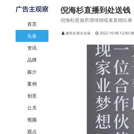
倪海杉直播到处送钱
倪海杉是做所谓传销或者直销出身
首页
德先生谈古论金
2022-10-08 12:00:3
头条
资讯
品牌
媒介
案例
创意
公关
视频
观点