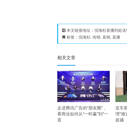
本文链接地址：
倪海杉直播到处送
标签：
倪海杉
,
传销
,
直销
,
直播
相关文章
走进腾讯广告的“朋友圈”，
造车
看商业如何从“一时赢”到“一
理”难
直
超越