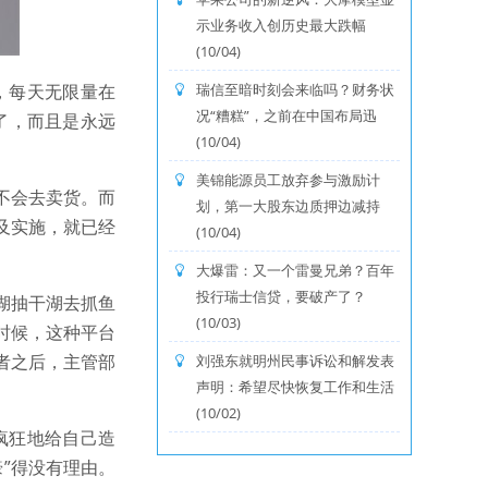
示业务收入创历史最大跌幅
(10/04)
，每天无限量在
瑞信至暗时刻会来临吗？财务状
况“糟糕”，之前在中国布局迅
了，而且是永远
(10/04)
美锦能源员工放弃参与激励计
不会去卖货。而
划，第一大股东边质押边减持
及实施，就已经
(10/04)
大爆雷：又一个雷曼兄弟？百年
投行瑞士信贷，要破产了？
湖抽干湖去抓鱼
(10/03)
时候，这种平台
者之后，主管部
刘强东就明州民事诉讼和解发表
声明：希望尽快恢复工作和生活
(10/02)
疯狂地给自己造
”得没有理由。