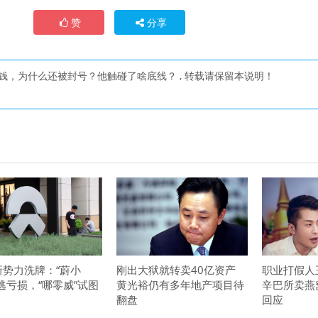
赞
分享
钱，为什么还被封号？他触碰了啥底线？
, 转载请保留本说明！
新势力洗牌：“蔚小
刚出大狱就转卖40亿资产
职业打假人
逃亏损，“哪零威”试图
黄光裕仍有多年地产项目待
辛巴所卖燕
翻盘
回应