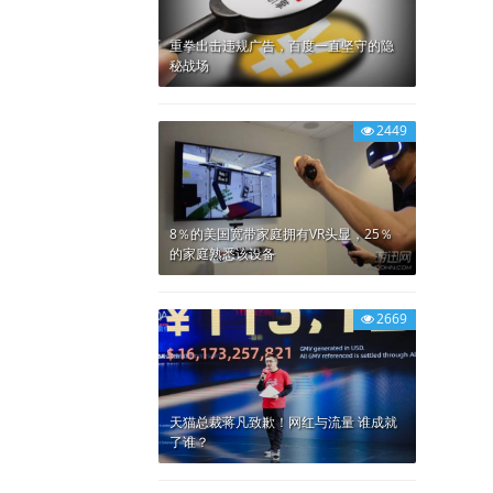
重拳出击违规广告，百度一直坚守的隐
秘战场
2449
8％的美国宽带家庭拥有VR头显，25％
的家庭熟悉该设备
2669
天猫总裁蒋凡致歉！网红与流量 谁成就
了谁？