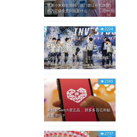
苹果小米都在加码，这门曾让谷歌跌倒
的万亿级生意到底是什么
2204
IG全队将接拍奥迪广告，王思聪抽跑车
庆功，奔驰处境很尴尬
2585
未授权Switch变正品， 拼多多百亿补贴
真靠谱吗？
2737