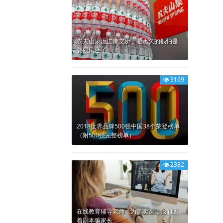
农夫山泉流进港交所，搬水欠的钱怕是
要股民还了
3169
2018世界品牌500强中国38个荣登榜单
（附500强完整榜单）
2382
在线教育辅导老师：为了卖课，我们照
着剧本骗家长