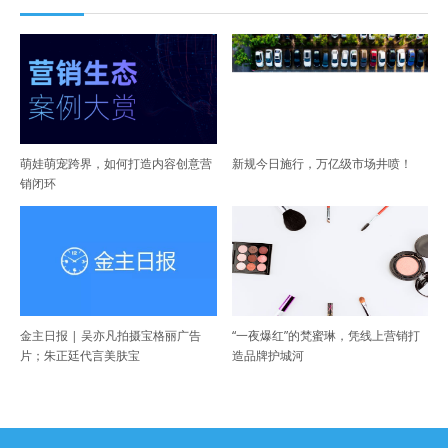
萌娃萌宠跨界，如何打造内容创意营
新规今日施行，万亿级市场井喷！
销闭环
金主日报 | 吴亦凡拍摄宝格丽广告
“一夜爆红”的梵蜜琳，凭线上营销打
片；朱正廷代言美肤宝
造品牌护城河