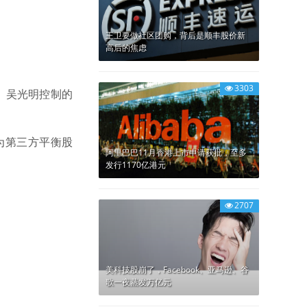
王卫要做社区团购，背后是顺丰股价新
高后的焦虑
3303
、吴光明控制的
为第三方平衡股
阿里巴巴11月香港上市申请获批，至多
发行1170亿港元
2707
美科技股崩了，Facebook、亚马逊、谷
歌一夜蒸发万亿元