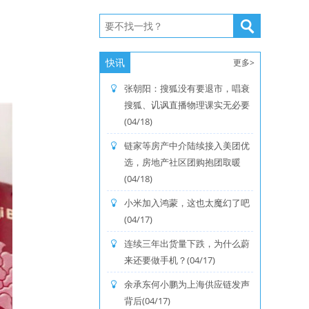
。
快讯
更多>
张朝阳：搜狐没有要退市，唱衰
搜狐、讥讽直播物理课实无必要
(04/18)
链家等房产中介陆续接入美团优
选，房地产社区团购抱团取暖
(04/18)
小米加入鸿蒙，这也太魔幻了吧
(04/17)
连续三年出货量下跌，为什么蔚
来还要做手机？(04/17)
余承东何小鹏为上海供应链发声
背后(04/17)