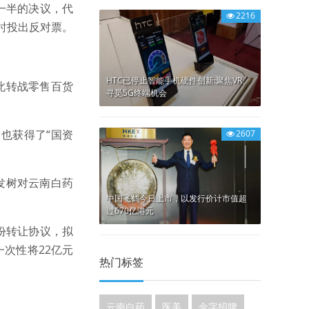
一半的决议，代
2216
时投出反对票。
HTC已停止智能手机硬件创新:聚焦VR、
此转战零售百货
寻觅5G终端机会
，也获得了“国资
2607
发树对云南白药
中国飞鹤今日上市，以发行价计市值超
过670亿港元
份转让协议，拟
一次性将22亿元
热门标签
云南白药
医美
金字招牌