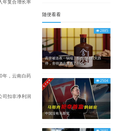
收入年复合增长率
随便看看
2885
高管被连夜一锅端、股价连续四天跌
停，舍得酒业遭遇了什么？
0年，云南白药
2504
公司扣非净利润
中国没有马斯克
2691