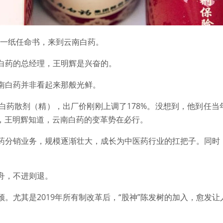
带着一纸任命书，来到云南白药。
白药的总经理，王明辉是兴奋的。
南白药并非看起来那般光鲜。
白药散剂（精），出厂价刚刚上调了178%。没想到，他到任当
料，王明辉知道，云南白药的变革势在必行。
药分销业务，规模逐渐壮大，成长为中医药行业的扛把子。同时
舟，不进则退。
。尤其是2019年所有制改革后，“股神”陈发树的加入，愈发