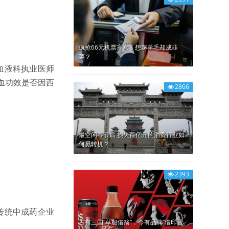
疯抢66元机票盲盒，想薅羊毛却成韭
菜？
血液科执业医师
血功效是否因西
2866
最空闲春节后 损失百亿元的消费行业如
何觅转机？
2393
传统中成药企业
古有三国“草船借箭”，今有品牌“借印营