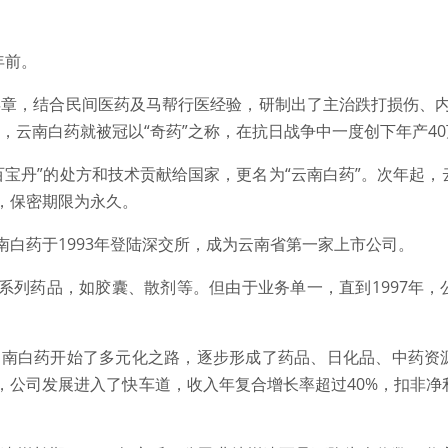
年前。
曲焕章，结合民间医药及马帮行医经验，研制出了主治跌打损伤、
，云南白药就被冠以“奇药”之称，在抗日战争中一度创下年产4
“百宝丹”的处方和技术贡献给国家，更名为“云南白药”。次年起
，保密期限为永久。
白药于1993年登陆深交所，成为云南省第一家上市公司。
系列药品，如胶囊、散剂等。但由于业务单一，直到1997年，
，云南白药开始了多元化之路，逐步形成了药品、日化品、中药资
，公司发展进入了快车道，收入年复合增长率超过40%，扣非净