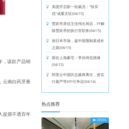
美团开启新一轮裁员：“快买
优”成重灾区(04/15)
贾跃亭亲信王佳伟出局后，FF解
除贾跃亭的执行官职务(04/15)
借日本市场，鉴中国预制菜成长
之路(04/15)
困在上海豪宅：李佳琦也很难
年，该款产品销
(04/15)
阿里云中国区总裁将离任，曾实
，云南白药牙膏
行最严苛KPI引争议(04/14)
热点推荐
让人捉摸不透百年
28996