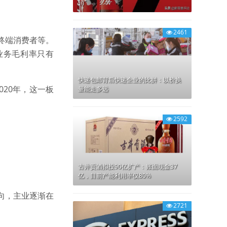
销”
2461
终端消费者等。
业务毛利率只有
快递包邮背后快递企业的比拼：以价换
020年，这一板
量能走多远
2592
古井贡酒拟投90亿扩产：账面现金37
亿，目前产能利用率仅80%
向，主业逐渐在
2721