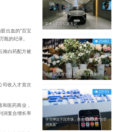
蔚来：四百亿造车记
内脏出血的“百宝
0万瓶的纪录。
25482
，云南白药配方被
充满“仪式感”的鲜花，卖出了白菜价
公司收入才首次
23153
源和医药商业，
利润复合增长率
字节押注下沉市场，推出能赚钱的“悟空
浏览器”