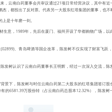
旬以来，云南白药董事会共审议通过21项日常经营决议，其中有近
鹏杰，都投出了反对票。代表另一大股东红塔集团的董事，也不
的上是十年磨一剑。
材生意，1989年，先后在厦门、福州开设了华都购物广场，以
业(02899)、青岛啤酒等国企改革，陈发树不仅实现了财富飞跃
间，陈发树认识了云南白药董事长王明辉，经过一次深入交流，陈
资”背景下，陈发树与时任云南白药第二大股东的红塔集团签订股
有的6581.39万股份转（占云南白药总股本12.32%），陈发树