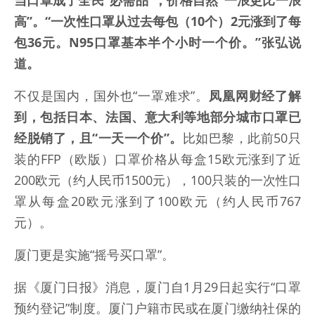
当口罩成了全民“必需品”，价格自然“一浪更比一浪
高”。“一次性口罩从过去每包（10个）2元涨到了每
包36元。N95口罩基本半个小时一个价。”张弘说
道。
不仅是国内，国外也“一罩难求”。
凤凰网财经了解
到，包括日本、法国、意大利等地部分城市口罩已
经脱销了，且“一天一个价”。
比如巴黎，此前50只
装的FFP（欧版）口罩价格从每盒15欧元涨到了近
200欧元（约人民币1500元），100只装的一次性口
罩从每盒20欧元涨到了100欧元（约人民币767
元）。
厦门更是实施“摇号买口罩”。
据《厦门日报》消息，厦门自1月29日起实行“口罩
预约登记”制度。厦门户籍市民或在厦门缴纳社保的