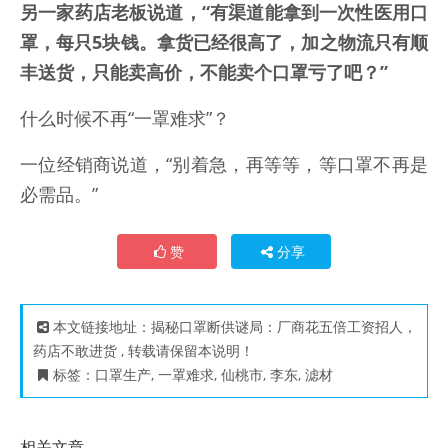
另一家药店老板说道，“有渠道能拿到一次性医用口
罩，每只5块钱。拿货已经很高了，加之物流只有顺
丰送货，只能卖高价，不能卖个口罩亏了吧？”
什么时候不再“一罩难求”？
一位经销商说道，“别着急，再等等，等口罩不再是
必需品。”
赞
分享
本文链接地址：
揭秘口罩断供谜局：厂商花五倍工资招人，
药店不敢进货
, 转载请保留本说明！
标签：
口罩生产
,
一罩难求
,
仙桃市
,
李东
,
滤材
相关文章