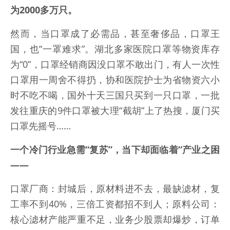
为2000多万只。
然而，当口罩成了必需品，甚至奢侈品，口罩王
国，也“一罩难求”。湖北多家医院口罩等物资库存
为“0”，口罩经销商因没口罩不敢出门，有人一次性
口罩用一周舍不得扔，协和医院护士为省物资六小
时不吃不喝，国外十天三国只买到一只口罩，一批
发往重庆的9件口罩被大理“截胡”上了热搜，厦门买
口罩先摇号……
一个冷门行业急需“复苏”，当下却面临着“产业之困
——
口罩厂商：封城后，原材料进不去，最缺滤材，复
工率不到40%，三倍工资都招不到人；原料公司：
核心滤材产能严重不足，业务少股票却爆炒，订单