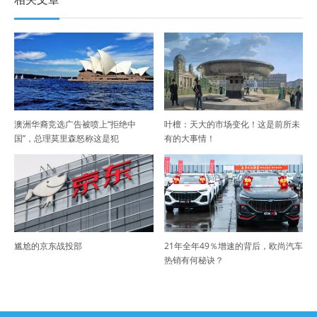
澳洲华裔竞选广告被喷上“拒绝中
叶檀：天大的市场变化！这是前所未
国”，总理莫里森怒称这是犯
有的大事情！
尴尬的京东战投部
21年全年49％增速的背后，欧尚汽车
热销有何秘诀？