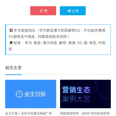
赞
分享
本文链接地址：
华为敦促澳大利亚解禁5G：不论如何澳洲
5G都将是中国造
, 转载请保留本说明！
标签：
华为
,
敦促
,
澳大利亚
,
解禁
,
澳洲
,
5G
,
都
,
将是
,
中国
造
相关文章
金主日报 | 吴亦凡拍摄宝格丽广告
萌娃萌宠跨界，如何打造内容创意营