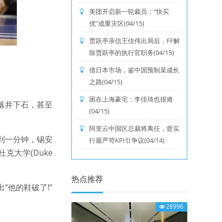
美团开启新一轮裁员：“快买
优”成重灾区(04/15)
贾跃亭亲信王佳伟出局后，FF解
除贾跃亭的执行官职务(04/15)
借日本市场，鉴中国预制菜成长
之路(04/15)
困在上海豪宅：李佳琦也很难
落井下石，甚至
(04/15)
阿里云中国区总裁将离任，曾实
到一分钟，锡安
行最严苛KPI引争议(04/14)
杜克大学(Duke
热点推荐
他的鞋破了!”
28996