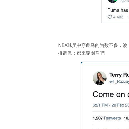
NBA球员中穿彪马的为数不多，波士顿凯尔
推调侃：都来穿彪马吧!