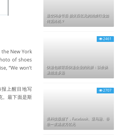
最空闲春节后 损失百亿元的消费行业如
何觅转机？
2461
n the New York
photo of shoes
ise, “We won’t
快递包邮背后快递企业的比拼：以价换
量能走多远
海报上醒目地写
2707
耐克。最下面是斯
美科技股崩了，Facebook、亚马逊、谷
歌一夜蒸发万亿元