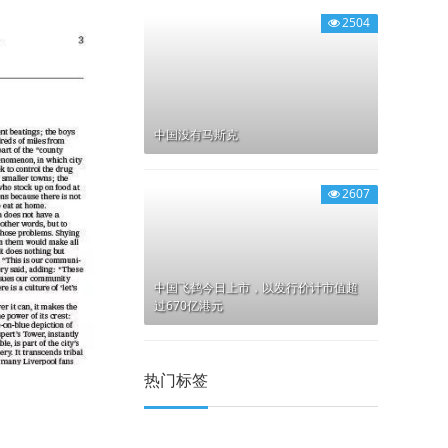
2504
中国没有马斯克
2607
中国飞鹤今日上市，以发行价计市值超
过670亿港元
热门标签