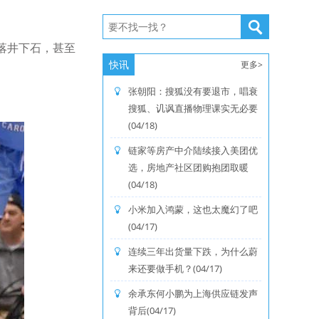
落井下石，甚至
快讯
更多>
张朝阳：搜狐没有要退市，唱衰
搜狐、讥讽直播物理课实无必要
(04/18)
链家等房产中介陆续接入美团优
选，房地产社区团购抱团取暖
(04/18)
小米加入鸿蒙，这也太魔幻了吧
(04/17)
连续三年出货量下跌，为什么蔚
来还要做手机？(04/17)
余承东何小鹏为上海供应链发声
背后(04/17)