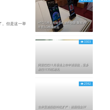
HTC已停止智能手机硬件创新:聚焦VR、
除了。但是这一举
寻觅5G终端机会
3303
阿里巴巴11月香港上市申请获批，至多
发行1170亿港元
2592
古井贡酒拟投90亿扩产：账面现金37