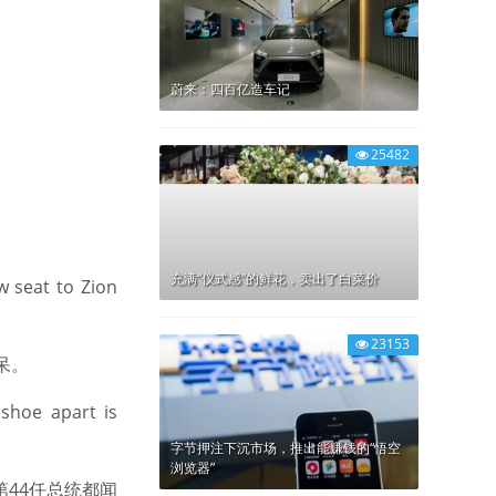
蔚来：四百亿造车记
25482
充满“仪式感”的鲜花，卖出了白菜价
 seat to Zion
23153
呆。
 shoe apart is
字节押注下沉市场，推出能赚钱的“悟空
浏览器”
44任总统都闻