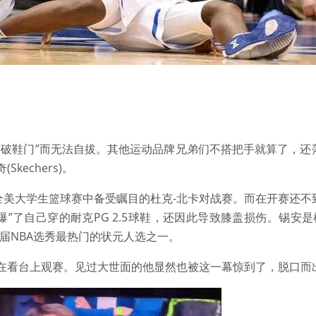
“破鞋门”而无法自拔。其他运动品牌兄弟们不搭把手就算了，还
kechers)。
是全美大学生篮球赛中备受瞩目的杜克-北卡对战赛。而在开赛还不
on)就“踩爆”了自己穿的耐克PG 2.5球鞋，还因此导致膝盖损伤。锡安是
2019届NBA选秀最热门的状元人选之一。
在看台上观赛。见过大世面的他显然也被这一幕惊到了，脱口而出“