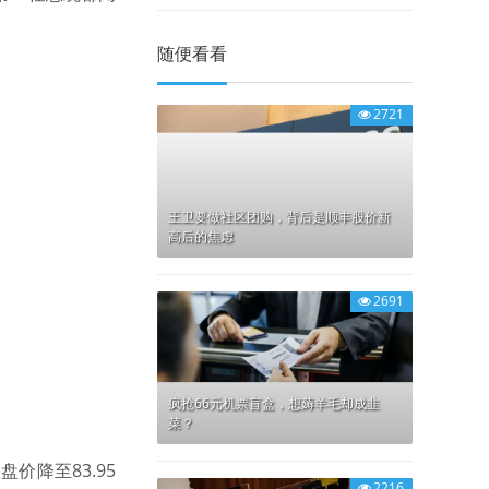
随便看看
2721
王卫要做社区团购，背后是顺丰股价新
高后的焦虑
2691
疯抢66元机票盲盒，想薅羊毛却成韭
菜？
价降至83.95
2216