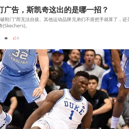
打广告，斯凯奇这出的是哪一招？
“破鞋门”而无法自拔。其他运动品牌兄弟们不搭把手就算了，还
kechers)。
5
0