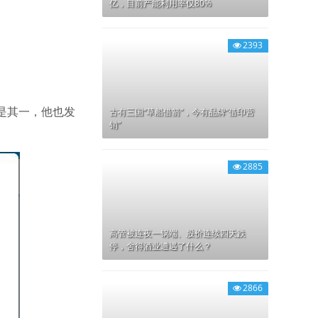
亿，目前产能利用率仅80%
2393
r)就是其一，他也发
古有三国“草船借箭”，今有品牌“借印营
销”
2885
高管被连夜一锅端、股价连续四天跌
停，舍得酒业遭遇了什么？
2866