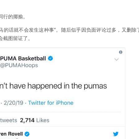
同行的揶揄。
穿彪马的话就不会发生这种事”。随后似乎因负面评论过多，又删
会截图留证了。