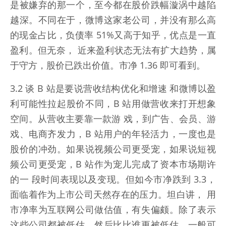
是被嫌弃的那一个，至今都在股价跌幅漩涡中越陷
越深。不同在于，微博这家老公司，并没有那么高
的现金占比，负债率 51%又高于知乎，优点是一直
盈利。但无奈， 近来盈利状态无法有扩大趋势，属
于守方，股价已跌出价值。市净 1.36 即可看到。
3.2 谈 B 站是要说营收结构优化和增速 和微博以盈
利可能性拉起股价不同，B 站用做营收来打开想象
空间。从营收主要靠一款游 戏，到广告、会员、游
戏、电商齐发力，B 站用户的年轻活力，一度也是
股价的冲劲。如果说视频公司更受宠，如果说短视
频公司更受宠，B 站作为宠儿完成了资本市场期许
的一 段时间表现以及变现。但如今市净跌到 3.3，
面临着作为上市公司天然存在的压力。坦白讲， 用
市净率为互联网公司做估值，有失偏颇。除了表示
这些公司都被低估，然后比比谁更被低估，一般可