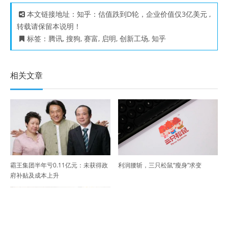
本文链接地址：
知乎：估值跌到D轮，企业价值仅3亿美元
,
转载请保留本说明！
标签：
腾讯
,
搜狗
,
赛富
,
启明
,
创新工场
,
知乎
相关文章
霸王集团半年亏0.11亿元：未获得政
利润腰斩，三只松鼠“瘦身”求变
府补贴及成本上升