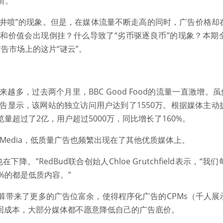
前。
现“井喷”的现象。但是，在媒体流量不断走高的同时，广告价格却
和价值会出现倒挂？什么导致了“劣币驱逐良币”的现象？本期
广告市场上的这片“谜云”。
多，过去两个月里，BBC Good Food的流量一直激增。虽然C
报告显示，该网站的独立访问用户达到了1550万。根据媒体主动
面浏览量超过了2亿，用户超过5000万，同比增长了160%。
e Media，低质量广告也频繁出现在了其他优质媒体上。
。”RedBud联合创始人Chloe Grutchfield表示，“
%的都是低质内容。”
算带来了更多的广告位富余，使得程序化广告的CPMs（千人展
收回成本，大部分媒体都不愿意降低自己的广告底价。