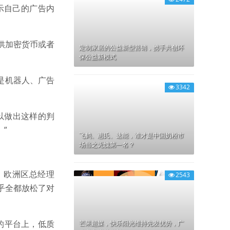
示自己的广告内
供加密货币或者
定制家居的公益新型营销，携手共创环
保公益新模式
是机器人、广告
3342
可以做出这样的判
”
飞鹤、惠氏、达能，谁才是中国奶粉市
场当之无愧第一名？
t）欧洲区总经理
2543
几乎全都放松了对
的平台上，低质
芒果超媒，快乐阳光维持先发优势，广