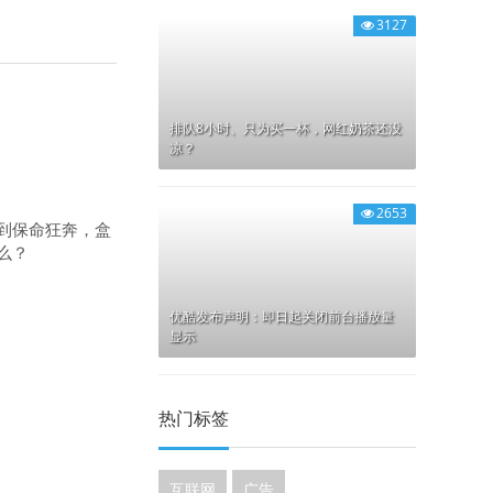
3127
排队8小时、只为买一杯，网红奶茶还没
凉？
2653
到保命狂奔，盒
么？
优酷发布声明：即日起关闭前台播放量
显示
热门标签
互联网
广告