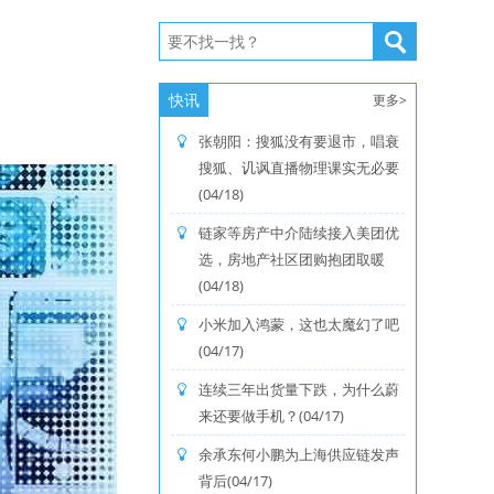
快讯
更多>
张朝阳：搜狐没有要退市，唱衰
搜狐、讥讽直播物理课实无必要
(04/18)
链家等房产中介陆续接入美团优
选，房地产社区团购抱团取暖
(04/18)
小米加入鸿蒙，这也太魔幻了吧
(04/17)
连续三年出货量下跌，为什么蔚
来还要做手机？(04/17)
余承东何小鹏为上海供应链发声
背后(04/17)