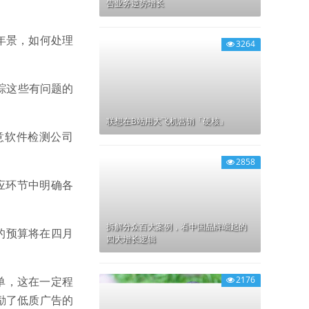
告业务逆势增长
年景，如何处理
3264
追踪这些有问题的
联想在B站用大飞机营销「硬核」
恶意软件检测公司
2858
供应环节中明确各
拆解分众百大案例，看中国品牌崛起的
商的预算将在四月
四大增长逻辑
2176
名单，这在一定程
鼓励了低质广告的