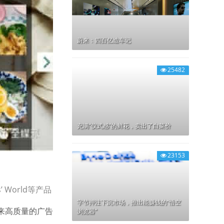
蔚来：四百亿造车记
25482
充满“仪式感”的鲜花，卖出了白菜价
23153
s’ World等产品
字节押注下沉市场，推出能赚钱的“悟空
来高质量的广告
浏览器”