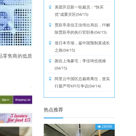
美团开启新一轮裁员：“快买
优”成重灾区(04/15)
贾跃亭亲信王佳伟出局后，FF解
除贾跃亭的执行官职务(04/15)
借日本市场，鉴中国预制菜成长
之路(04/15)
外产品零售商的低质
困在上海豪宅：李佳琦也很难
(04/15)
阿里云中国区总裁将离任，曾实
行最严苛KPI引争议(04/14)
热点推荐
28996