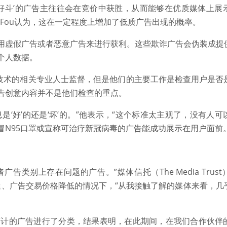
‘好斗’的广告主往往会在竞价中获胜，从而能够在优质媒体上展
ne Fou认为，这在一定程度上增加了低质广告出现的概率。
用虚假广告或者恶意广告来进行获利。这些欺诈广告会伪装成提
个人数据。
诈技术的相关专业人士监督，但是他们的主要工作是检查用户是否
告创意内容并不是他们检查的重点。
是‘好’的还是‘坏’的。”他表示，“这个标准太主观了，没有人
冒N95口罩或宣称可治疗新冠病毒的广告能成功展示在用户面前。
告类别上存在问题的广告。”媒体信托（The Media Trus
前需求低迷、广告交易价格降低的情况下，“从我接触了解的媒体来看，
万计的广告进行了分类，结果表明，在此期间，在我们合作伙伴