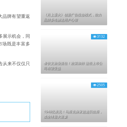
《月上重火》创新广告投放模式，助力
大品牌有望重返
品牌多维触达用户心智
多展示机会，同
3132
市场既是丰富多
告从来不仅仅只
餐饮文旅业挺住！政策加持 这些上市公
司有望受益
2505
1948亿美元！马斯克身家超越贝佐斯，
成全球最大富豪