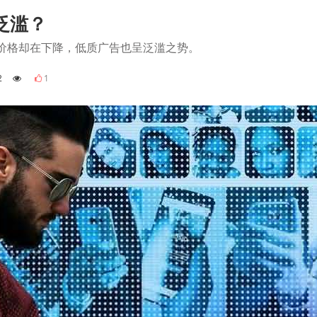
泛滥？
价格却在下降，低质广告也呈泛滥之势。
2
1