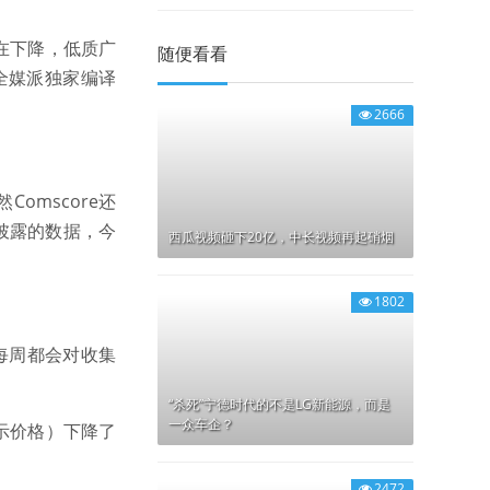
在下降，低质广
随便看看
全媒派独家编译
2666
omscore还
披露的数据，今
西瓜视频砸下20亿，中长视频再起硝烟
1802
我们每周都会对收集
“杀死”宁德时代的不是LG新能源，而是
一众车企？
示价格）下降了
2472