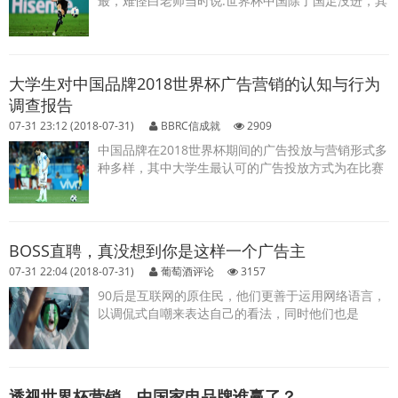
最，难怪白老师当时说:世界杯中国除了国足没进，其
他都进了。...
大学生对中国品牌2018世界杯广告营销的认知与行为
调查报告
07-31 23:12 (2018-07-31)
BBRC信成就
2909
中国品牌在2018世界杯期间的广告投放与营销形式多
种多样，其中大学生最认可的广告投放方式为在比赛
现场投放围板广告，约占58.58%。...
BOSS直聘，真没想到你是这样一个广告主
07-31 22:04 (2018-07-31)
葡萄酒评论
3157
90后是互联网的原住民，他们更善于运用网络语言，
以调侃式自嘲来表达自己的看法，同时他们也是
BOSS直聘最主要的受众群体。...
透视世界杯营销，中国家电品牌谁赢了？