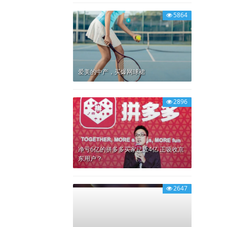
5864
爱美的中产，买爆网球裙
2896
净亏6亿的拼多多买家已近4亿 正吸收京
东用户？
2647