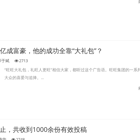
千亿成富豪，他的成功全靠“大礼包”？
师于斌
2713
“旺旺大礼包，礼旺人更旺”相信大家，都听过这个广告语。旺旺集团的一系
大众的喜爱与追捧。...
止，共收到1000余份有效投稿
晓华
2748