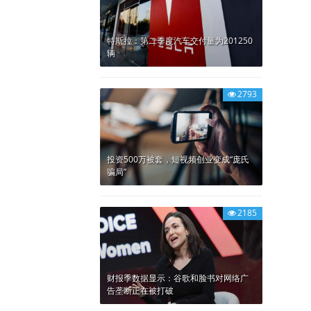
特斯拉：第二季度汽车交付量为201250
辆
2793
投资500万被套，短视频创业变成“庞氏
骗局”
2185
财报季数据显示：谷歌和脸书对网络广
告垄断正在被打破