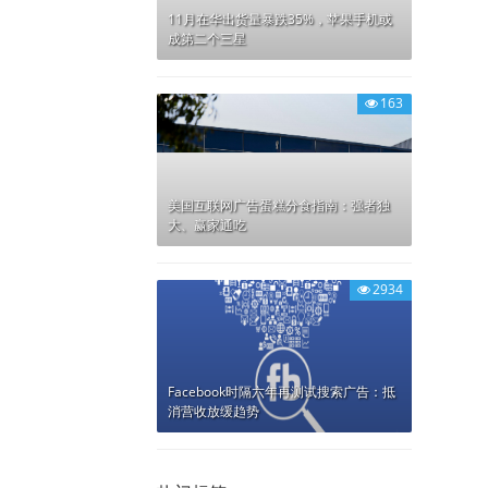
11月在华出货量暴跌35%，苹果手机或
成第二个三星
163
美国互联网广告蛋糕分食指南：强者独
大、赢家通吃
2934
Facebook时隔六年再测试搜索广告：抵
消营收放缓趋势