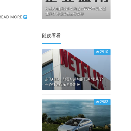
外星人电解质水成为总台2026年美加墨
世界杯转播钻石合作伙伴
READ MORE
随便看看
2910
奈飞CEO：颠覆好莱坞的低调“书呆子”
一心打造娱乐界哥斯拉
2982