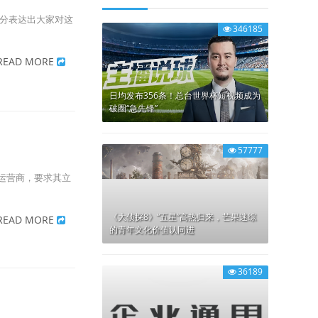
充分表达出大家对这
346185
READ MORE
日均发布356条！总台世界杯短视频成为
破圈“急先锋”
57777
”运营商，要求其立
《大侦探8》“五星”高热归来，芒果迷综
READ MORE
的青年文化价值认同进
36189