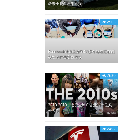
蔚来小鹏向理想靠拢
2505
Facebook计划删除5000多个存在潜在歧
视性的广告定位选项
2639
2010-2019，改变全球广告业的十位风
云人物
2492