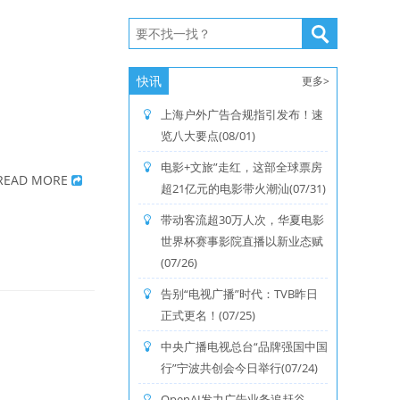
快讯
更多>
上海户外广告合规指引发布！速
览八大要点(08/01)
电影+文旅”走红，这部全球票房
READ MORE
超21亿元的电影带火潮汕(07/31)
带动客流超30万人次，华夏电影
世界杯赛事影院直播以新业态赋
(07/26)
告别“电视广播”时代：TVB昨日
正式更名！(07/25)
中央广播电视总台“品牌强国中国
行”宁波共创会今日举行(07/24)
OpenAI发力广告业务追赶谷