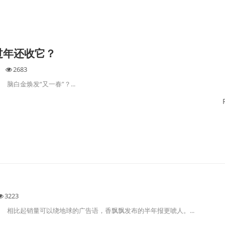
过年还收它？
2683
脑白金焕发“又一春”？...
3223
相比起销量可以绕地球的广告语，香飘飘发布的半年报更唬人。...