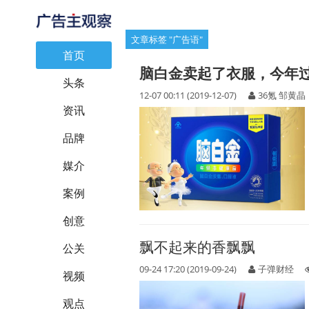
文章标签 "广告语"
首页
脑白金卖起了衣服，今年
头条
12-07 00:11 (2019-12-07)
36氪 邹黄晶
资讯
品牌
媒介
案例
创意
飘不起来的香飘飘
公关
09-24 17:20 (2019-09-24)
子弹财经
视频
观点