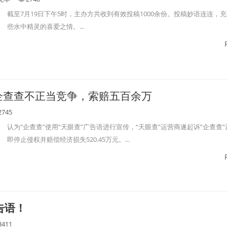
截至7月19日下午5时，主办方共收到有效投稿1000余份。投稿妙语连连，
些水中精灵的喜爱之情。...
企查查不正当竞争，索赔五百余万
2745
认为“企查查”使用“天眼查”广告语进行宣传，“天眼查”运营商遂起诉“企查查
即停止侵权并赔偿经济损失520.45万元。...
告语！
3411