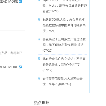
READ MORE
歌、Meta，高营收目标遭分析师
看空(07/22)
触达超700亿人次，总台世界杯
亮眼数据标注中国体育传播新高
度(07/21)
葵花药业子公司多次广告违法被
罚，旗下保健品宣传屡现“擦边
(07/20)
列产品，都得到了
北京给食品广告立规矩：不得宣
扬暴饮暴食，宣称“特供”“专
READ MORE
(07/19)
香港传奇电影制片人施南生去
世，享年75岁(07/16)
热点推荐