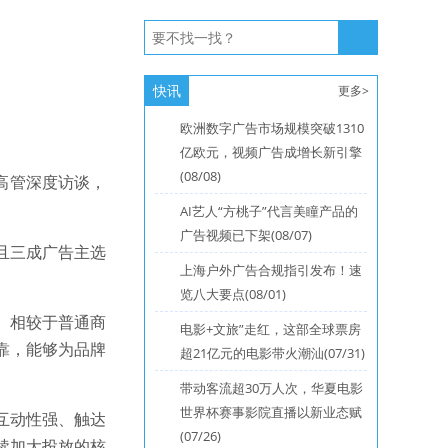
快讯
更多>
欧洲数字广告市场规模突破1310
亿欧元，视频广告成增长新引擎
(08/08)
业高管深度访谈，
AI艺人“方桃子”代言美瞳产品的
广告视频已下架(08/07)
，且三成广告主选
上海户外广告合规指引发布！速
览八大要点(08/01)
。相较于普通商
电影+文旅”走红，这部全球票房
靠，能够为品牌
超21亿元的电影带火潮汕(07/31)
带动客流超30万人次，华夏电影
世界杯赛事影院直播以新业态赋
互动性强、触达
(07/26)
续加大投放的核