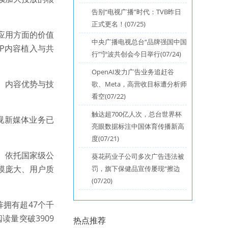
告别“电视广播”时代：TVB昨日
正式更名！(07/25)
应用方面的价值
中央广播电视总台“品牌强国中国
P内容植入与共
行”宁波共创会今日举行(07/24)
OpenAI发力广告业务追赶谷
、内容优势与技
歌、Meta，高营收目标遭分析师
看空(07/22)
触达超700亿人次，总台世界杯
视新媒体业务已
亮眼数据标注中国体育传播新高
度(07/21)
。依托国家级公
葵花药业子公司多次广告违法被
模庞大、用户质
罚，旗下保健品宣传屡现“擦边
(07/20)
阵拥有超47个千
读量突破3909
热点推荐