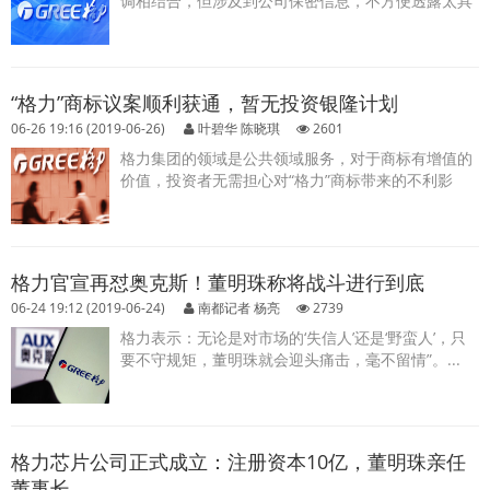
调相结合，但涉及到公司保密信息，不方便透露太具
体，不过他表示“可以理解为电视”。...
“格力”商标议案顺利获通，暂无投资银隆计划
06-26 19:16 (2019-06-26)
叶碧华 陈晓琪
2601
格力集团的领域是公共领域服务，对于商标有增值的
价值，投资者无需担心对“格力”商标带来的不利影
响。...
格力官宣再怼奥克斯！董明珠称将战斗进行到底
06-24 19:12 (2019-06-24)
南都记者 杨亮
2739
格力表示：无论是对市场的‘失信人’还是‘野蛮人’，只
要不守规矩，董明珠就会迎头痛击，毫不留情”。...
格力芯片公司正式成立：注册资本10亿，董明珠亲任
董事长