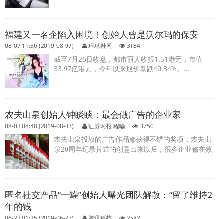
因，“想做别的项目。” ...
福建又一名企陷入困境！创始人曾是沃尔玛的保安
08-07 11:36 (2019-08-07)
环球鞋网
3134
截至7月26日收盘，都市丽人收报1.51港元，市值
33.97亿港元，今年以来股价暴跌40.34%。...
农夫山泉创始人钟睒睒：最会做广告的企业家
08-03 08:48 (2019-08-03)
证券时报 程喻
3750
农夫山泉投放的广告作品都获得不错的奖项，农夫山
泉20周年纪录片式的创意出来以后，很多企业都在效
仿。...
匿名社交产品“一罐”创始人曝光团队解散：“留了维持2
年的钱
06-27 01:35 (2019-06-27)
腾讯科技
2582