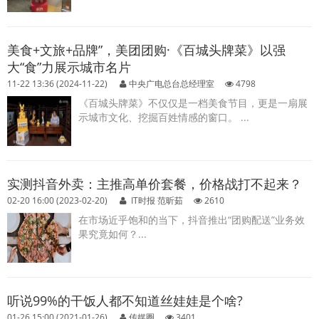
美食+文旅+品牌”，美团团购·《百城头牌菜》以强
大“食”力展示城市名片
11-22 13:36 (2024-11-22)
中央广电总台总经理室
4798
《百城头牌菜》不仅仅是一档美食节目，更是一扇展
示城市文化、挖掘百姓情感的窗口。 ...
实测抖音外卖：主推高单价套餐，价格战打不起来？
02-20 16:00 (2023-02-20)
IT时报 范昕茹
2610
在市场近乎饱和的当下，抖音推出“团购配送”业务效
果究竟如何？...
听说99%的干饭人都不知道丝娃娃是个啥?
01-26 15:00 (2021-01-26)
传媒圈
3401