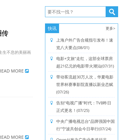
快讯
更多>
圈传
上海户外广告合规指引发布！速
览八大要点(08/01)
生生不息的美丽画
电影+文旅”走红，这部全球票房
超21亿元的电影带火潮汕(07/31)
READ MORE
带动客流超30万人次，华夏电影
世界杯赛事影院直播以新业态赋
(07/26)
告别“电视广播”时代：TVB昨日
正式更名！(07/25)
中央广播电视总台“品牌强国中国
行”宁波共创会今日举行(07/24)
READ MORE
OpenAI发力广告业务追赶谷