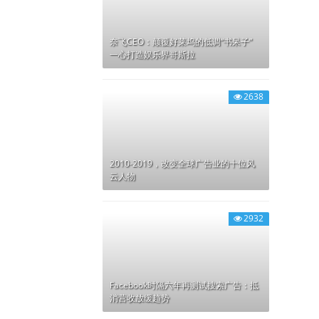
奈飞CEO：颠覆好莱坞的低调“书呆子”
一心打造娱乐界哥斯拉
2638
2010-2019，改变全球广告业的十位风
云人物
2932
Facebook时隔六年再测试搜索广告：抵
消营收放缓趋势