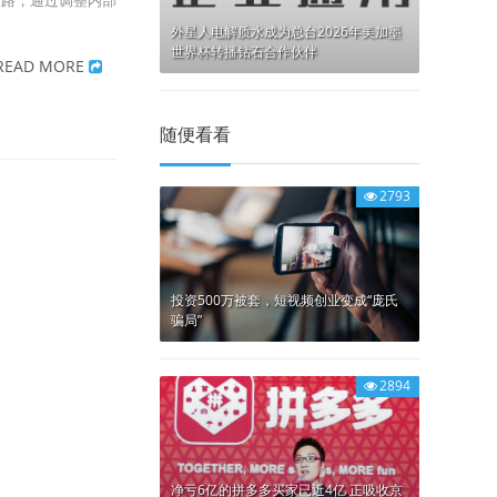
之路，通过调整内部
外星人电解质水成为总台2026年美加墨
世界杯转播钻石合作伙伴
READ MORE
随便看看
2793
投资500万被套，短视频创业变成“庞氏
骗局”
2894
净亏6亿的拼多多买家已近4亿 正吸收京