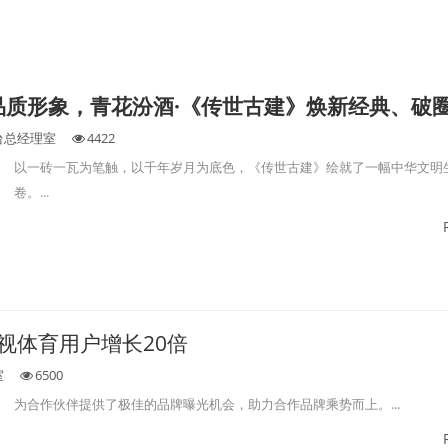
品质形象，青花汾酒·《传世古建》焕新经典、破
台总经理室
4422
以一砖一瓦为笔触，以千年岁月为底色，《传世古建》绘就了一幅中华文明
卷。...
,央视体育用户增长20倍
室
6500
为合作伙伴提供了极佳的品牌曝光机会，助力合作品牌乘势而上。...