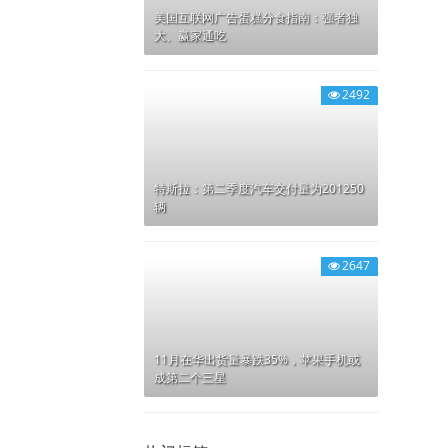
美国互联网广告蛋糕分食指南：强者独
大、赢家通吃
2492
特斯拉：第二季度汽车交付量为201250
辆
2647
11月在华出货量暴跌35%，苹果手机或
成第二个三星