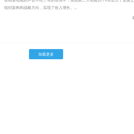
在唱衰电视的声音不绝于耳的语境中，英国第二大电视台ITV却走出了逆袭
组织架构和战略方向，实现了收入增长。...
加载更多