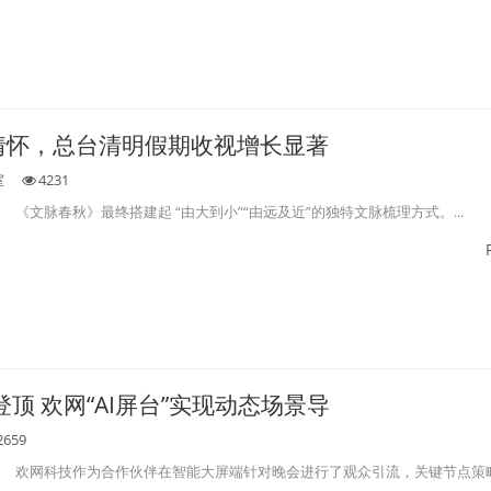
情怀，总台清明假期收视增长显著
室
4231
《文脉春秋》最终搭建起 “由大到小”“由远及近”的独特文脉梳理方式。...
视登顶 欢网“AI屏台”实现动态场景导
2659
欢网科技作为合作伙伴在智能大屏端针对晚会进行了观众引流，关键节点策略