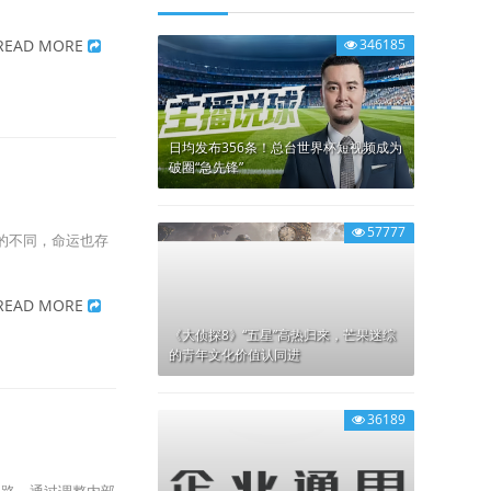
346185
READ MORE
日均发布356条！总台世界杯短视频成为
破圈“急先锋”
57777
的不同，命运也存
READ MORE
《大侦探8》“五星”高热归来，芒果迷综
的青年文化价值认同进
36189