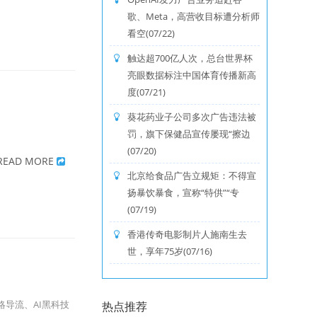
歌、Meta，高营收目标遭分析师
看空(07/22)
触达超700亿人次，总台世界杯
亮眼数据标注中国体育传播新高
度(07/21)
葵花药业子公司多次广告违法被
罚，旗下保健品宣传屡现“擦边
(07/20)
READ MORE
北京给食品广告立规矩：不得宣
扬暴饮暴食，宣称“特供”“专
(07/19)
香港传奇电影制片人施南生去
世，享年75岁(07/16)
导流、AI黑科技
热点推荐