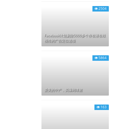
2504
Facebook计划删除5000多个存在潜在歧
视性的广告定位选项
5864
爱美的中产，买爆网球裙
163