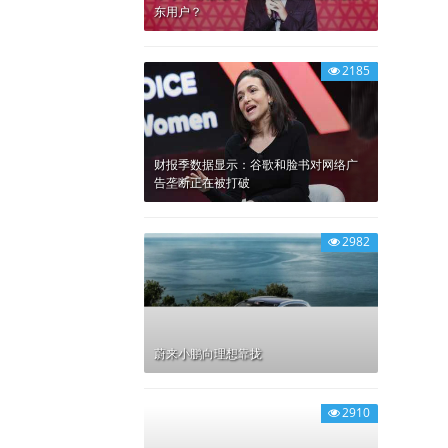
东用户？
2185
财报季数据显示：谷歌和脸书对网络广
告垄断正在被打破
2982
蔚来小鹏向理想靠拢
2910